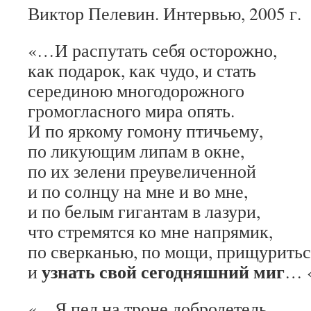
Виктор Пелевин. Интервью, 2005 г.
«…И распутать себя осторожно,
как подарок, как чудо, и стать
серединою многодорожного
громогласного мира опять.
И по яркому гомону птичьему,
по ликующим липам в окне,
по их зелени преувеличенной
и по солнцу на мне и во мне,
и по белым гигантам в лазури,
что стремятся ко мне напрямик,
по сверканью, по мощи, прищуритьс
узнать свой сегодняшний миг
и
… 
«…Я пел на троне добродетель