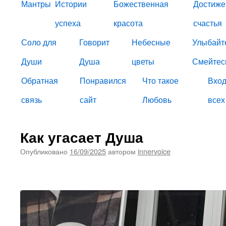
Мантры
Истории
Божественная
Достиже
успеха
красота
счастья
Соло для
Говорит
Небесные
Улыбайт
Души
Душа
цветы
Смейтес
Обратная
Понравился
Что такое
Вход
связь
сайт
Любовь
всех
Как угасает Душа
Опубликовано
16/09/2025
автором
innervoice