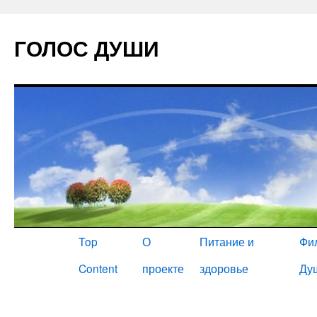
ГОЛОС ДУШИ
Главная
Top
О
Питание и
Фи
Content
проекте
здоровье
Ду