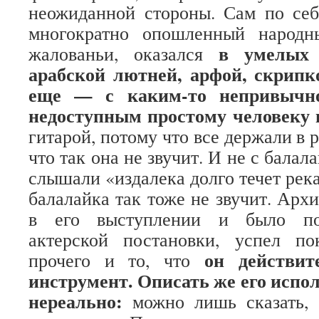
неожиданной стороны. Сам по себ
многократно опошленный народн
в умелых 
жалованьи, оказался
арабской лютней, арфой, скрипко
еще — с каким-то непривычн
недоступным простому человеку 
гитарой, потому что все держали в р
что так она не звучит. И не с балал
слышали «издалека долго течет река
балалайка так тоже не звучит. Арх
в его выступлении и было под
актерской постановки, успел по
он действит
прочего и то, что
инструмент. Описать же его испо
нереально:
можно лишь сказать, 