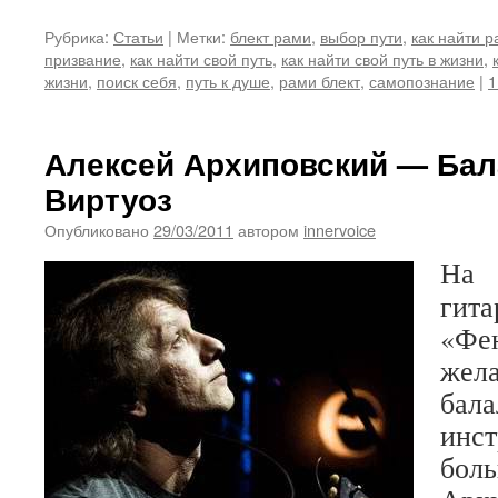
Рубрика:
Статьи
|
Метки:
блект рами
,
выбор пути
,
как найти р
призвание
,
как найти свой путь
,
как найти свой путь в жизни
,
жизни
,
поиск себя
,
путь к душе
,
рами блект
,
самопознание
|
1
Алексей Архиповский — Бал
Виртуоз
Опубликовано
29/03/2011
автором
innervoice
На 
ги
«Ф
жел
ба
инст
боль