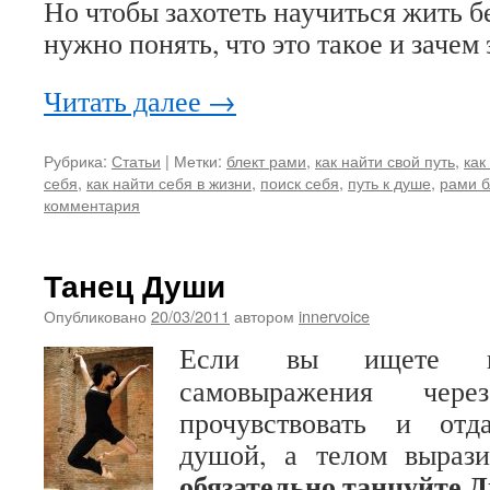
Но чтобы захотеть научиться жить 
нужно понять, что это такое и зачем 
Читать далее
→
Рубрика:
Статьи
|
Метки:
блект рами
,
как найти свой путь
,
как
себя
,
как найти себя в жизни
,
поиск себя
,
путь к душе
,
рами б
комментария
Танец Души
Опубликовано
20/03/2011
автором
innervoice
Если вы ищете на
самовыражения чере
прочувствовать и отд
душой, а телом выраз
обязательно танцуйте Д