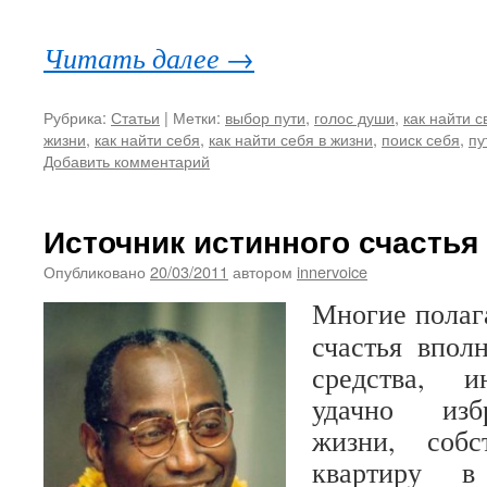
Читать далее
→
Рубрика:
Статьи
|
Метки:
выбор пути
,
голос души
,
как найти с
жизни
,
как найти себя
,
как найти себя в жизни
,
поиск себя
,
пу
Добавить комментарий
Источник истинного счастья
Опубликовано
20/03/2011
автором
innervoice
Многие полага
счастья впол
средства, и
удачно изб
жизни, соб
квартиру в