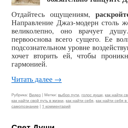
раскройт
Отдайтесь ощущениям,
Направление Джаз-модерн столь ж
великолепно, оно врачует душ
первооснова всего сущего. Ее во
подсознательном уровне воздейству
хочет вторить ей, чтобы проникн
гармонией.
Читать далее
→
Рубрика:
Видео
|
Метки:
выбор пути
,
голос души
,
как найти с
как найти свой путь в жизни
,
как найти себя
,
как найти себя в
самопознание
|
1 комментарий
Свет Души