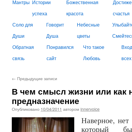
Мантры
Истории
Божественная
Достиже
успеха
красота
счастья
Соло для
Говорит
Небесные
Улыбайт
Души
Душа
цветы
Смейтес
Обратная
Понравился
Что такое
Вход
связь
сайт
Любовь
всех
←
Предыдущие записи
В чем смысл жизни или как 
предназначение
Опубликовано
10/04/2011
автором
innervoice
Наверное, нет 
который б