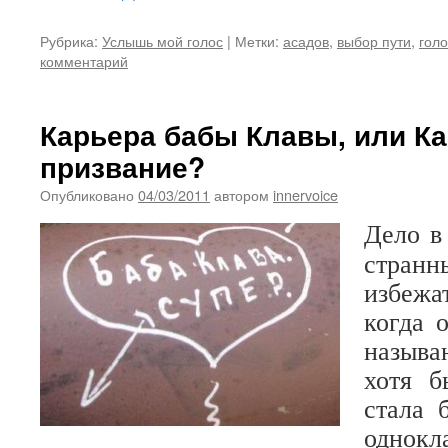
Рубрика:
Услышь мой голос
|
Метки:
асадов
,
выбор пути
,
гол
комментарий
Карьера бабы Клавы, или Ка
призвание?
Опубликовано
04/03/2011
автором
innervoice
Дело в
странн
избежа
когда 
назыв
хотя б
стала 
однокл