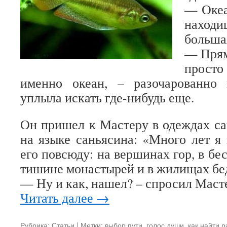
— Океа
наход
больша
— Прям
просто 
именно океан, – разочарованно
уплыла искать где-нибудь еще.
Он пришел к Мастеру в одеждах са
на языке саньясина: «Много лет я 
его повсюду: на вершинах гор, в бе
тишине монастырей и в жилищах бе
— Ну и как, нашел? – спросил Маст
Читать далее
→
Рубрика:
Статьи
|
Метки:
выбор пути
,
голос души
,
как найти 