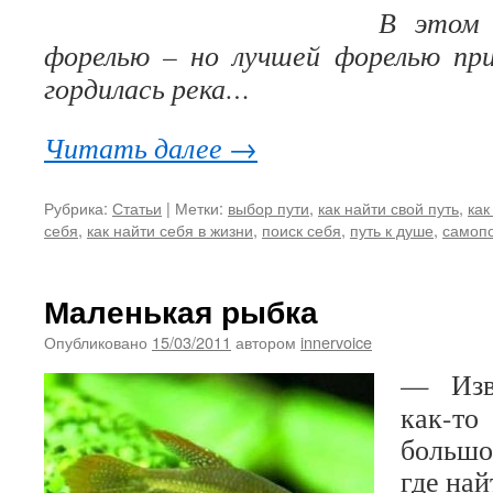
В этом 
форелью – но лучшей форелью п
гордилась река…
Читать далее
→
Рубрика:
Статьи
|
Метки:
выбор пути
,
как найти свой путь
,
как
себя
,
как найти себя в жизни
,
поиск себя
,
путь к душе
,
самоп
Маленькая рыбка
Опубликовано
15/03/2011
автором
innervoice
— Изв
как-то
большо
где най