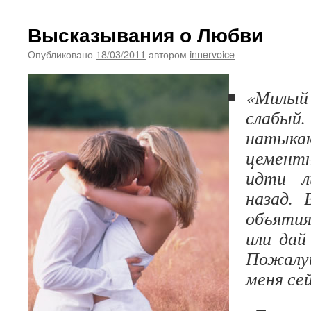
Высказывания о Любви
Опубликовано
18/03/2011
автором
innervoice
«Милы
слабый.
натык
цементн
идти л
назад. 
объятия
или дай
Пожалу
меня сей