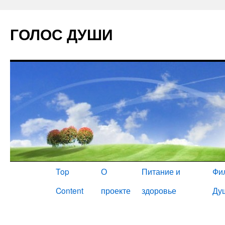
ГОЛОС ДУШИ
Главная
Top
О
Питание и
Фи
Content
проекте
здоровье
Ду