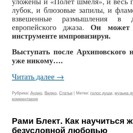
уложены и «Полет шмеля», и весь
лубок, и блюзовые запилы, и флам
взвешенные размышления в д
Он может 
европейского джаза.
инструменте импровизируя.
Выступать после Архиповского н
уже никому….
Читать далее
→
Рубрика:
Аудио
,
Видео
,
Статьи
|
Метки:
голос души
,
музыка д
комментария
Рами Блект. Как научиться 
безусловной любовью