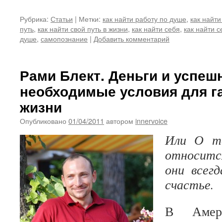
Рубрика:
Статьи
|
Метки:
как найти работу по душе
,
как найти
путь
,
как найти свой путь в жизни
,
как найти себя
,
как найти с
душе
,
самопознание
|
Добавить комментарий
Рами Блект. Деньги и успеш
необходимые условия для г
жизни
Опубликовано
01/04/2011
автором
innervoice
Или О то
относитс
они всег
счастье.
В Амери