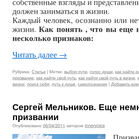
собственные взгляды и представлени
должен заниматься в жизни.
Каждый человек, осознанно или нет
Как понять , что вы еще 
жизни.
несколько признаков:
Читать далее
→
Рубрика:
Статьи
|
Метки:
выбор пути
,
голос души
,
как найти 
призвание
,
как найти свой путь
,
как найти свой путь в жизни
,
жизни
,
поиск себя
,
путь к душе
,
самопознание
|
Добавить ко
Сергей Мельников. Еще нем
призвании
Опубликовано
06/04/2011
автором
innervoice
Призв