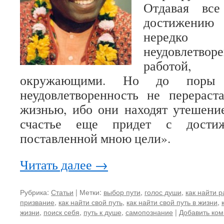
Отдавая вс
достижению 
нередко
неудовлетворе
работой,
окружающими. Но до поры
неудовлетворенность не перераст
жизнью, ибо они находят утешени
счастье еще придет с дости
поставленной мною цели».
Читать далее
→
Рубрика:
Статьи
|
Метки:
выбор пути
,
голос души
,
как найти 
призвание
,
как найти свой путь
,
как найти свой путь в жизни
,
жизни
,
поиск себя
,
путь к душе
,
самопознание
|
Добавить ко