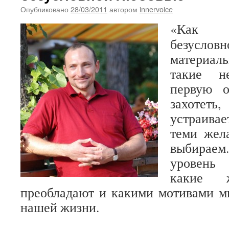
Опубликовано
28/03/2011
автором
innervoice
«Как н
безуслов
материал
такие н
первую о
захотеть
устраивае
теми жел
выбирае
уровень 
какие 
преобладают и какими мотивами м
нашей жизни.