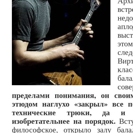
Арх
вст
нед
апло
выс
это
след
Ви
кла
бал
со
пределами понимания, он свои
этюдом наглухо «закрыл» все п
технические трюки, да 
изобретательнее на порядок.
Всту
философское, открыло залу бал