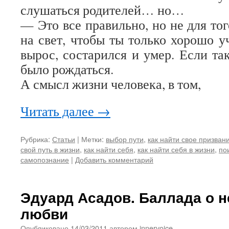
слушаться родителей… но…
— Это все правильно, но не для то
на свет, чтобы ты только хорошо у
вырос, состарился и умер. Если та
было рождаться.
А смысл жизни человека, в том,
Читать далее
→
Рубрика:
Статьи
|
Метки:
выбор пути
,
как найти свое призван
свой путь в жизни
,
как найти себя
,
как найти себя в жизни
,
по
самопознание
|
Добавить комментарий
Эдуард Асадов. Баллада о н
любви
Опубликовано
14/03/2011
автором
innervoice