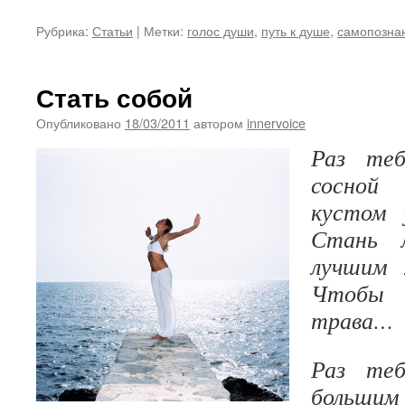
Рубрика:
Статьи
|
Метки:
голос души
,
путь к душе
,
самопозна
Стать собой
Опубликовано
18/03/2011
автором
innervoice
Раз те
сосной
кустом 
Стань 
лучшим 
Чтобы 
трава…
Раз те
большим 