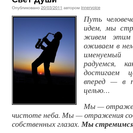
Опубликовано
20/03/2011
автором
innervoice
Путь
человеч
идем
,
мы
стр
живем
этим
оживаем
в
не
именуемый
радуемся
,
ка
достигаем
ц
вперед
—
в
целью
…
Мы
—
отраже
чистоте
неба
.
Мы
—
отражения
со
Мы
стремимс
собственных
глазах
.