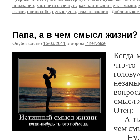
призвание
,
как найти свой путь
,
как найти свой путь в жизни
,
жизни
,
поиск себя
,
путь к душе
,
самопознание
|
Добавить ко
Папа, а в чем смысл жизни?
Опубликовано
15/03/2011
автором
innervoice
Когда 
что-т
голову»
незамы
вопрос
смысл 
Отец:
— А ты
чем см
— Ну…