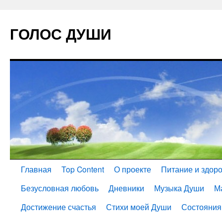
ГОЛОС ДУШИ
Главная
Top Content
О проекте
Питание и здор
Безусловная любовь
Дневники
Музыка Души
М
Достижение счастья
Стихи моей Души
Состояния