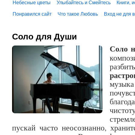
Небесные цветы
Улыбайтесь и Смейтесь
Книги, 
Понравился сайт
Что такое Любовь
Вход не для 
Соло для Души
Соло н
компо
разбит
растр
муз
почувс
благод
чисто
стрем
пускай часто неосознанно, храни