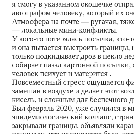
я смогу в указанном окошечке отпра
автографом человеку, который их оч
Атмосфера на почте — ругачая, тяж
— локальные мини-конфликты.
У кого-то потерялась посылка, кто-т
и она пытается выстроить границы, 
только подкидывает дров в пекло нед
собирает паззл картонной посылки, 
человек психует и матерится .
Повсеместный стресс ощущается фи
замешан в воздухе и делает этот воз
кисель, и сложным для беспечного 
Был февраль 2020, уже случился в м
эпидемиологический коллапс, стран
закрывали границы, объявляли кара
понимали, что надвигается беда, ко