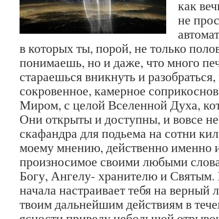
как ве
не про
автомат
в которых ты, порой, не только поло
понимаешь, но и даже, что много пе
стараешься вникнуть и разобраться,
сокровенное, камерное соприкоснов
Миром, с целой Вселенной Духа, кот
Они открыты и доступны, и вовсе н
скафандра для подьема на сотни кил
моему мнению, действенно именно и
произносимое своими любыми слова
Богу, Ангелу- хранителю и Святым.
начала настраивает тебя на верный л
твоим дальнейшим действиям в тече
ясности приведу небольшой отрывок