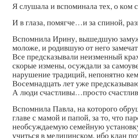
Я слушала и вспоминала тех, о ком
И в глаза, помягче…и за спиной, р
Вспомнила Ирину, вышедшую замуж
моложе, и родившую от него замеч
Все предсказывали неизменный кра
скорые измены, осуждали за самоуве
нарушение традиций, непонятно ке
Восемнадцать лет уже предсказыв
А люди счастливы…просто счастл
Вспомнила Павла, на которого обру
главе с мамой и папой, за то, что па
необсуждаемую семейную установк
учиться в медицинском, ибо клан п