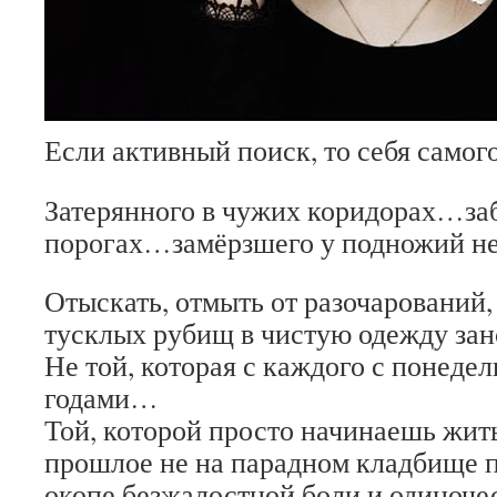
Если активный поиск, то себя самого
Затерянного в чужих коридорах…за
порогах…замёрзшего у подножий н
Отыскать, отмыть от разочарований,
тусклых рубищ в чистую одежду за
Не той, которая с каждого с понеде
годами…
Той, которой просто начинаешь жить
прошлое не на парадном кладбище п
окопе безжалостной боли и одиноч