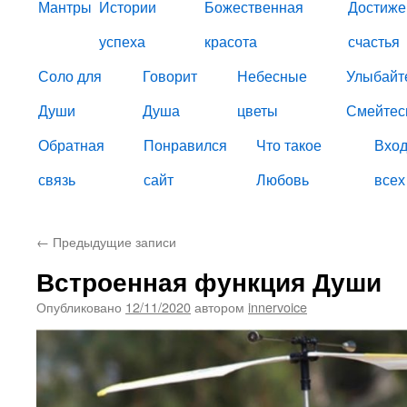
Мантры
Истории
Божественная
Достиже
успеха
красота
счастья
Соло для
Говорит
Небесные
Улыбайт
Души
Душа
цветы
Смейтес
Обратная
Понравился
Что такое
Вход
связь
сайт
Любовь
всех
←
Предыдущие записи
Встроенная функция Души
Опубликовано
12/11/2020
автором
innervoice