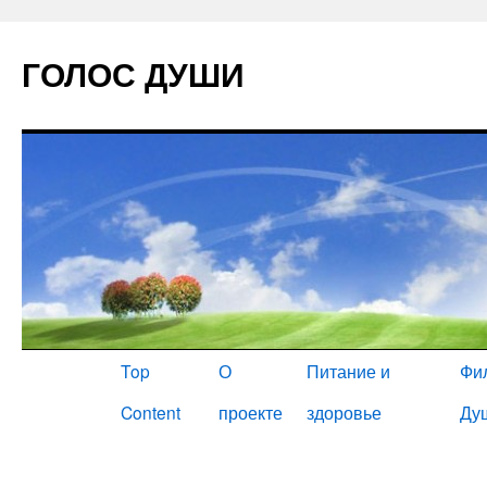
ГОЛОС ДУШИ
Главная
Top
О
Питание и
Фи
Content
проекте
здоровье
Ду