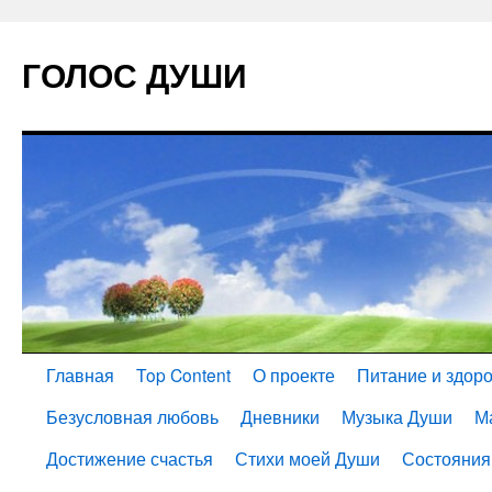
ГОЛОС ДУШИ
Главная
Top Content
О проекте
Питание и здор
Безусловная любовь
Дневники
Музыка Души
М
Достижение счастья
Стихи моей Души
Состояния