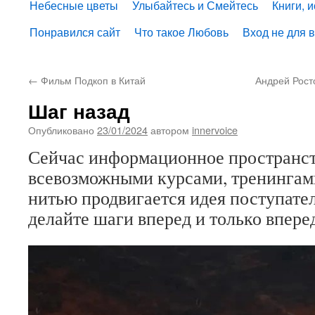
Небесные цветы
Улыбайтесь и Смейтесь
Книги, 
Понравился сайт
Что такое Любовь
Вход не для 
←
Фильм Подкоп в Китай
Андрей Рост
Шаг назад
Опубликовано
23/01/2024
автором
innervoice
Сейчас информационное пространст
всевозможными курсами, тренингами
нитью продвигается идея поступател
делайте шаги вперед и только впере