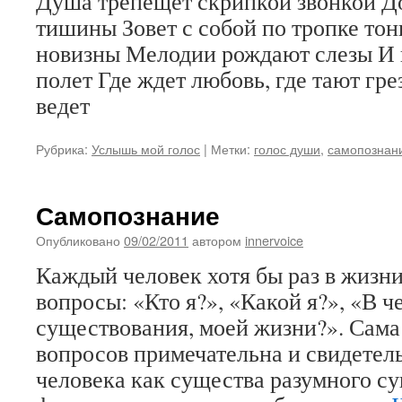
Душа трепещет скрипкой звонкой Д
тишины Зовет с собой по тропке то
новизны Мелодии рождают слезы И 
полет Где ждет любовь, где тают гр
ведет
Рубрика:
Услышь мой голос
|
Метки:
голос души
,
самопознан
Самопознание
Опубликовано
09/02/2011
автором
innervoice
Каждый человек хотя бы раз в жизни
вопросы: «Кто я?», «Какой я?», «В 
существования, моей жизни?». Сама
вопросов примечательна и свидетельс
человека как существа разумного с