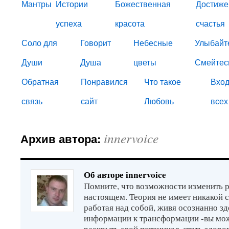
Мантры
Истории
Божественная
Достиже
успеха
красота
счастья
Соло для
Говорит
Небесные
Улыбайт
Души
Душа
цветы
Смейтес
Обратная
Понравился
Что такое
Вход
связь
сайт
Любовь
всех
innervoice
Архив автора:
Об авторе innervoice
Помните, что возможности изменить р
настоящем. Теория не имеет никакой 
работая над собой, живя осознанно зд
информации к трансформации -вы мо
раскрыть свой потенциал, стать здор