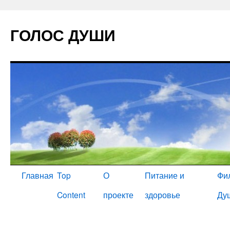
ГОЛОС ДУШИ
Главная
Top
О
Питание и
Фи
Content
проекте
здоровье
Ду