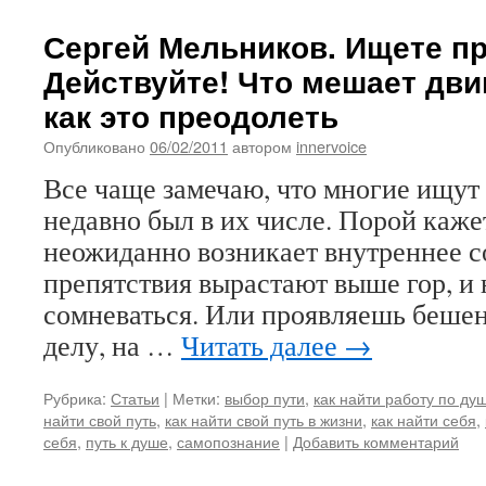
Сергей Мельников. Ищете п
Действуйте! Что мешает дви
как это преодолеть
Опубликовано
06/02/2011
автором
innervoice
Все чаще замечаю, что многие ищут 
недавно был в их числе. Порой кажет
неожиданно возникает внутреннее с
препятствия вырастают выше гор, и
сомневаться. Или проявляешь бешен
делу, на …
Читать далее
→
Рубрика:
Статьи
|
Метки:
выбор пути
,
как найти работу по ду
найти свой путь
,
как найти свой путь в жизни
,
как найти себя
,
себя
,
путь к душе
,
самопознание
|
Добавить комментарий