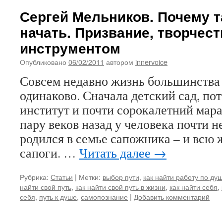
Сергей Мельников. Почему т
начать. Призвание, творчес
инструментом
Опубликовано
06/02/2011
автором
innervoice
Совсем недавно жизнь большинства
одинаково. Сначала детский сад, по
институт и почти сорокалетний мар
пару веков назад у человека почти н
родился в семье сапожника – и всю 
сапоги. …
Читать далее
→
Рубрика:
Статьи
|
Метки:
выбор пути
,
как найти работу по ду
найти свой путь
,
как найти свой путь в жизни
,
как найти себя
,
себя
,
путь к душе
,
самопознание
|
Добавить комментарий