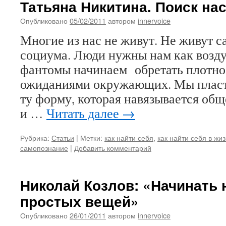
Татьяна Никитина. Поиск на
Опубликовано
05/02/2011
автором
innervoice
Многие из нас не живут. Не живут са
социума. Люди нужны нам как возд
фантомы начинаем обретать плотнос
ожиданиями окружающих. Мы плас
ту форму, которая навязывается общ
и …
Читать далее
→
Рубрика:
Статьи
|
Метки:
как найти себя
,
как найти себя в жи
самопознание
|
Добавить комментарий
Николай Козлов: «Начинать 
простых вещей»
Опубликовано
26/01/2011
автором
innervoice