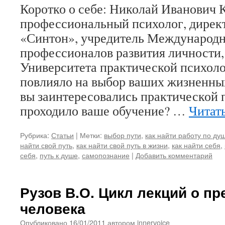
Коротко о себе: Николай Иванович 
профессиональный психолог, дирек
«Синтон», учредитель Международ
профессионалов развития личности,
Университета практической психол
повлияло на выбор ваших жизненны
вы заинтересовались практической п
проходило ваше обучение? …
Читат
Рубрика:
Статьи
|
Метки:
выбор пути
,
как найти работу по ду
найти свой путь
,
как найти свой путь в жизни
,
как найти себя
,
себя
,
путь к душе
,
самопознание
|
Добавить комментарий
Рузов В.О. Цикл лекций о п
человека
Опубликовано
16/01/2011
автором
innervoice