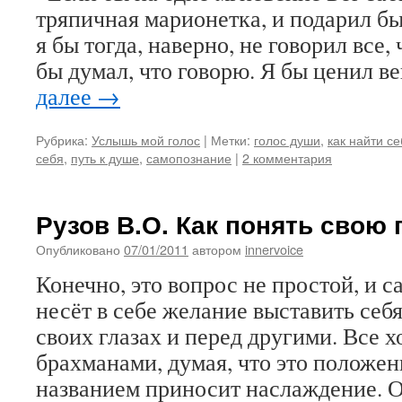
тряпичная марионетка, и подарил бы
я бы тогда, наверно, не говорил все,
бы думал, что говорю. Я бы ценил в
далее
→
Рубрика:
Услышь мой голос
|
Метки:
голос души
,
как найти с
себя
,
путь к душе
,
самопознание
|
2 комментария
Рузов В.О. Как понять свою
Опубликовано
07/01/2011
автором
innervoice
Конечно, это вопрос не простой, и с
несёт в себе желание выставить себя
своих глазах и перед другими. Все х
брахманами, думая, что это положе
названием приносит наслаждение. О