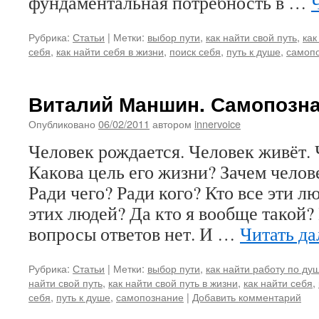
фундаментальная потребность в …
Рубрика:
Статьи
|
Метки:
выбор пути
,
как найти свой путь
,
как
себя
,
как найти себя в жизни
,
поиск себя
,
путь к душе
,
самоп
Виталий Маншин. Самопозна
Опубликовано
06/02/2011
автором
innervoice
Человек рождается. Человек живёт. 
Какова цель его жизни? Зачем челов
Ради чего? Ради кого? Кто все эти л
этих людей? Да кто я вообще такой?
вопросы ответов нет. И …
Читать д
Рубрика:
Статьи
|
Метки:
выбор пути
,
как найти работу по ду
найти свой путь
,
как найти свой путь в жизни
,
как найти себя
,
себя
,
путь к душе
,
самопознание
|
Добавить комментарий