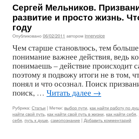
Сергей Мельников. Призвани
развитие и просто жизнь. Чт
году
Опубликовано
06/02/2011
автором
innervoice
Чем старше становлюсь, тем больше
понимание важнее действия, ведь к
понимаешь – действие происходит 
поэтому я подвожу итоги не в том, чт
понял и что осознал. Поиск призвани
поиск, …
Читать далее
→
Рубрика:
Статьи
|
Метки:
выбор пути
,
как найти работу по ду
найти свой путь
,
как найти свой путь в жизни
,
как найти себя
,
себя
,
путь к душе
,
самопознание
|
Добавить комментарий