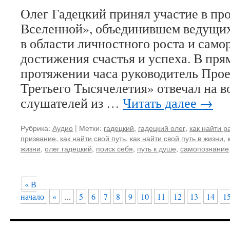
Олег Гадецкий принял участие в пр
Вселенной», объединившем ведущих
в области личностного роста и само
достижения счастья и успеха. В пря
протяжении часа руководитель Про
Третьего Тысячелетия» отвечал на 
слушателей из …
Читать далее
→
Рубрика:
Аудио
|
Метки:
гадецкий
,
гадецкий олег
,
как найти р
призвание
,
как найти свой путь
,
как найти свой путь в жизни
,
жизни
,
олег гадецкий
,
поиск себя
,
путь к душе
,
самопознание
« В
начало
«
...
5
6
7
8
9
10
11
12
13
14
1