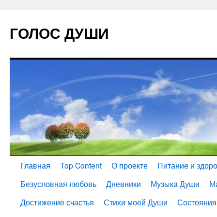
ГОЛОС ДУШИ
Главная
Top Content
О проекте
Питание и здор
Безусловная любовь
Дневники
Музыка Души
М
Достижение счастья
Стихи моей Души
Состояния