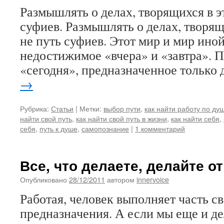
Размышлять о делах, творящихся в э
суфиев. Размышлять о делах, творя
не путь суфиев. Этот мир и мир ино
недостижимое «вчера» и «завтра». 
«сегодня», предназначенное только
→
Рубрика:
Статьи
|
Метки:
выбор пути
,
как найти работу по ду
найти свой путь
,
как найти свой путь в жизни
,
как найти себя
,
себя
,
путь к душе
,
самопознание
|
1 комментарий
Все, что делаете, делайте о
Опубликовано
28/12/2011
автором
innervoice
Работая, человек выполняет часть с
предназначения. А если мы еще и де