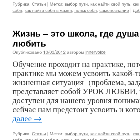
Рубрика:
Статьи
|
Метки:
выбор пути
,
как найти свой путь
,
как
себя
,
как найти себя в жизни
,
поиск себя
,
самопознание
|
Доб
Жизнь – это школа, где душа
любить
Опубликовано
10/03/2012
автором
innervoice
Обучение проходит на практике, пот
практике мы можем усвоить какой-т
жизненная ситуация (проблема, зада
представляет собой УРОК ЛЮБВИ, 
доступен для нашего уровня понима
сейчас нам предстоит усвоить и ко
далее
→
Рубрика:
Статьи
|
Метки:
выбор пути
,
как найти свой путь
,
как
себя
,
как найти себя в жизни
,
поиск себя
,
путь к душе
,
самоп