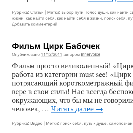
Рубрика:
Статьи
|
Метки:
выбор пути
,
голос души
,
как найти с
жизни
,
как найти себя
,
как найти себя в жизни
,
поиск себя
,
пу
Добавить комментарий
Фильм Цирк Бабочек
Опубликовано
11/12/2011
автором
innervoice
Фильм просто великолепный! «Цирк
работа из категории must see! «Цир
потрясающий короткометражный фил
вере в свои силы! Нас всегда беспо
окружающих, что бы мы не говорили
человек, …
Читать далее
→
Рубрика:
Видео
|
Метки:
поиск себя
,
путь к душе
,
самопознан