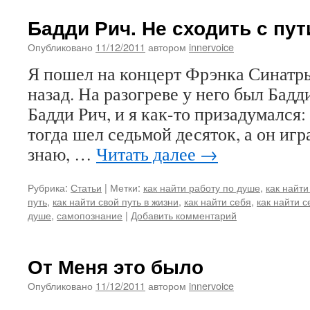
Бадди Рич. Не сходить с пут
Опубликовано
11/12/2011
автором
innervoice
Я пошел на концерт Фрэнка Синатры
назад. На разогреве у него был Бадд
Бадди Рич, и я как-то призадумался:
тогда шел седьмой десяток, а он игр
знаю, …
Читать далее
→
Рубрика:
Статьи
|
Метки:
как найти работу по душе
,
как найти
путь
,
как найти свой путь в жизни
,
как найти себя
,
как найти с
душе
,
самопознание
|
Добавить комментарий
От Меня это было
Опубликовано
11/12/2011
автором
innervoice