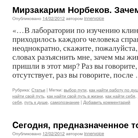
Мирзакарим Норбеков. Заче
Опубликовано
14/02/2012
автором
innervoice
«…В лаборатории по изучению клин
приходилось каждого человека спр
неоднократно, скажите, пожалуйста,
словах разъяснить мне, зачем мы жи
пришли в этот мир? Раз вы говорите,
отсутствует, раз вы говорите, после
Рубрика:
Статьи
|
Метки:
выбор пути
,
как найти работу по ду
найти свой путь
,
как найти свой путь в жизни
,
как найти себя
,
себя
,
путь к душе
,
самопознание
|
Добавить комментарий
Cегодня, предназначенное т
Опубликовано
12/02/2012
автором
innervoice