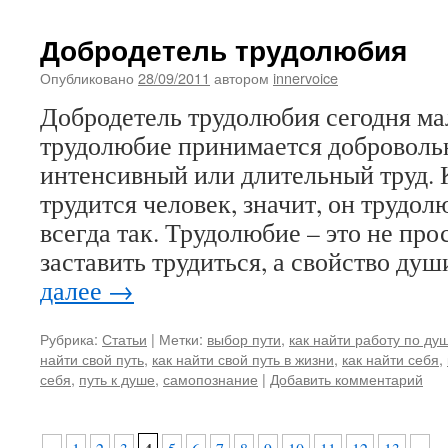
Добродетель трудолюбия
Опубликовано
28/09/2011
автором
innervoice
Добродетель трудолюбия сегодня мал
трудолюбие принимается доброволь
интенсивный или длительный труд. 
трудится человек, значит, он трудол
всегда так. Трудолюбие – это не про
заставить трудиться, а свойство ду
далее
→
Рубрика:
Статьи
|
Метки:
выбор пути
,
как найти работу по ду
найти свой путь
,
как найти свой путь в жизни
,
как найти себя
,
себя
,
путь к душе
,
самопознание
|
Добавить комментарий