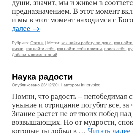
души, значит, мы и живем в соответ
предназначением. В этот момент вкл
и мы в этот момент находимся с Бог
далее
→
Рубрика:
Статьи
|
Метки:
как найти работу по душе
,
как найти
жизни
,
как найти себя
,
как найти себя в жизни
,
поиск себя
,
пу
Добавить комментарий
Наука радости
Опубликовано
26/12/2011
автором
innervoice
Помни, что радость – непобедимая с
уныние и отрицание погубят все, за 
Знание растет не от твоих побед над
возвышающих. Но от мудрости, спок
которые ты добыл в …
Читать далее