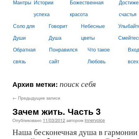
Мантры
Истории
Божественная
Достиже
успеха
красота
счастья
Соло для
Говорит
Небесные
Улыбайт
Души
Душа
цветы
Смейтес
Обратная
Понравился
Что такое
Вход
связь
сайт
Любовь
всех
поиск себя
Архив метки:
←
Предыдущие записи
Зачем жить. Часть 3
Опубликовано
11/03/2012
автором
innervoice
Наша бесконечная душа в гармонии 