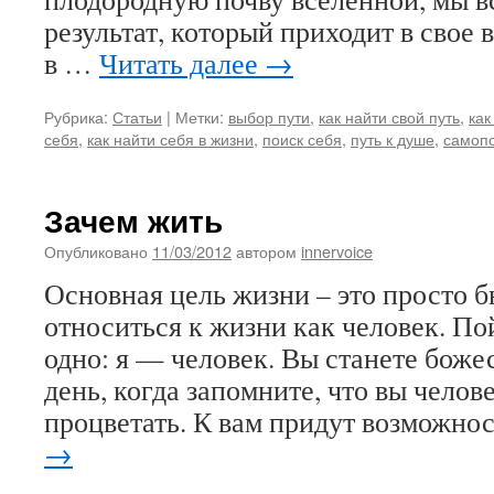
результат, который приходит в свое
в …
Читать далее
→
Рубрика:
Статьи
|
Метки:
выбор пути
,
как найти свой путь
,
как
себя
,
как найти себя в жизни
,
поиск себя
,
путь к душе
,
самоп
Зачем жить
Опубликовано
11/03/2012
автором
innervoice
Основная цель жизни – это просто б
относиться к жизни как человек. По
одно: я — человек. Вы станете боже
день, когда запомните, что вы челов
процветать. К вам придут возможно
→