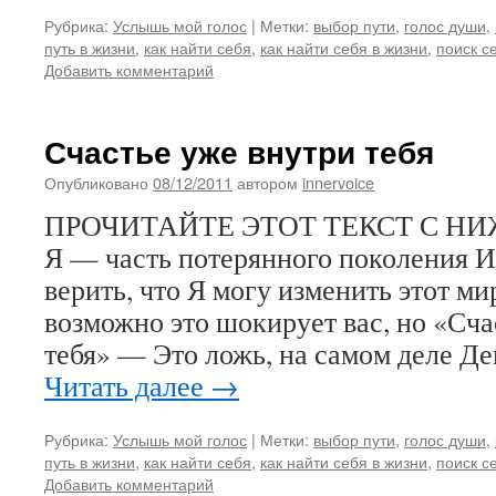
Рубрика:
Услышь мой голос
|
Метки:
выбор пути
,
голос души
,
путь в жизни
,
как найти себя
,
как найти себя в жизни
,
поиск с
Добавить комментарий
Счастье уже внутри тебя
Опубликовано
08/12/2011
автором
innervoice
ПРОЧИТАЙТЕ ЭТОТ ТЕКСТ С НИ
Я — часть потерянного поколения И
верить, что Я могу изменить этот ми
возможно это шокирует вас, но «Сча
тебя» — Это ложь, на самом деле Д
Читать далее
→
Рубрика:
Услышь мой голос
|
Метки:
выбор пути
,
голос души
,
путь в жизни
,
как найти себя
,
как найти себя в жизни
,
поиск с
Добавить комментарий