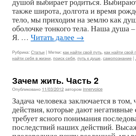
душой выбирает родиться. Выбирают
также широта, долгота и время рож
тело, мы приходим на землю как душ
оболочке тонкого тела. Наша душа 
Я. …
Читать далее
→
Рубрика:
Статьи
|
Метки:
как найти свой путь
,
как найти свой 
найти себя в жизни
,
поиск себя
,
путь к душе
,
самопознание
|
Зачем жить. Часть 2
Опубликовано
11/03/2012
автором
innervoice
Задача человека заключается в том,
действия, которые дают негативные 
требует ясного понимания последов
последствий наших действий. Высаж
плодородную почву вселенной, мы в