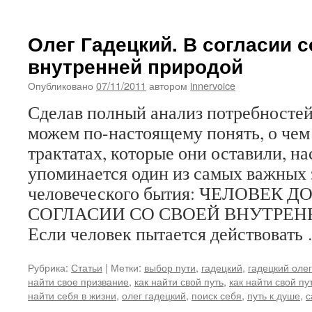
Олег Гадецкий. В согласии с
внутренней природой
Опубликовано
07/11/2011
автором
innervoice
Сделав полный анализ потребностей
можем по-настоящему понять, о чем
трактатах, которые они оставили, н
упоминается один из самых важных 
человеческого бытия: ЧЕЛОВЕК 
СОГЛАСИИ СО СВОЕЙ ВНУТРЕН
Если человек пытается действоват
Рубрика:
Статьи
|
Метки:
выбор пути
,
гадецкий
,
гадецкий олег
найти свое призвание
,
как найти свой путь
,
как найти свой пу
найти себя в жизни
,
олег гадецкий
,
поиск себя
,
путь к душе
,
с