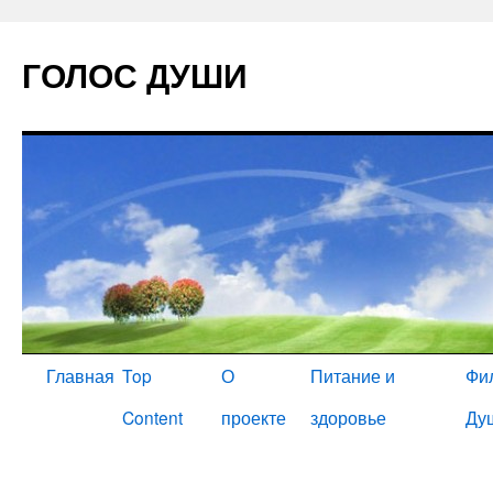
ГОЛОС ДУШИ
Главная
Top
О
Питание и
Фи
Content
проекте
здоровье
Ду