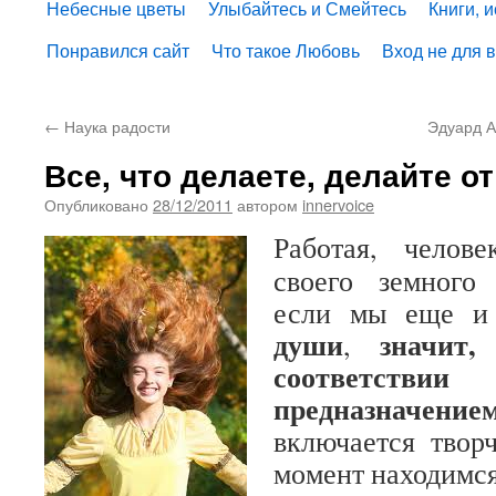
Небесные цветы
Улыбайтесь и Смейтесь
Книги, 
Понравился сайт
Что такое Любовь
Вход не для 
←
Наука радости
Эдуард 
Все, что делаете, делайте о
Опубликовано
28/12/2011
автором
innervoice
Работая, челов
своего земного
если мы еще 
души
значит
,
соответст
предназначение
включается твор
момент находимся