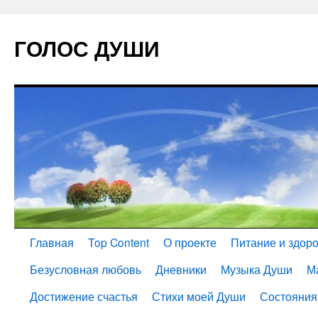
ГОЛОС ДУШИ
Главная
Top Content
О проекте
Питание и здор
Безусловная любовь
Дневники
Музыка Души
М
Достижение счастья
Стихи моей Души
Состояния