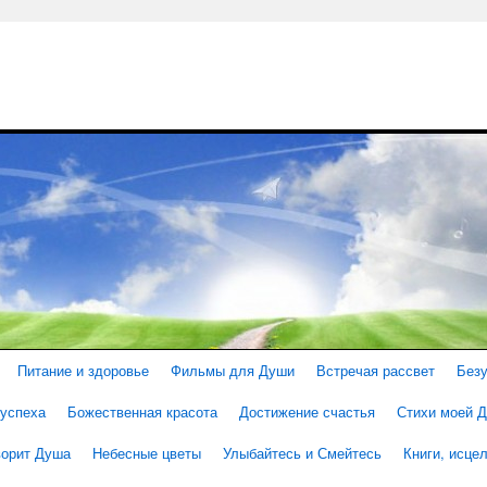
Питание и здоровье
Фильмы для Души
Встречая рассвет
Без
 успеха
Божественная красота
Достижение счастья
Стихи моей 
ворит Душа
Небесные цветы
Улыбайтесь и Смейтесь
Книги, исц