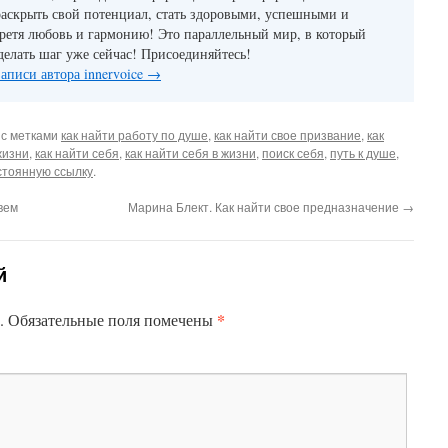
аскрыть свой потенциал, стать здоровыми, успешными и
ретя любовь и гармонию! Это параллельный мир, в который
елать шаг уже сейчас! Присоединяйтесь!
записи автора innervoice
→
с метками
как найти работу по душе
,
как найти свое призвание
,
как
жизни
,
как найти себя
,
как найти себя в жизни
,
поиск себя
,
путь к душе
,
стоянную ссылку
.
вем
Марина Блект. Как найти свое предназначение
→
й
*
.
Обязательные поля помечены