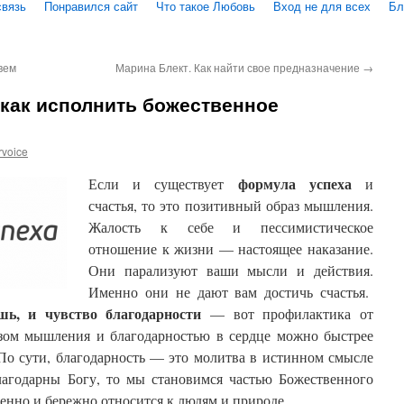
связь
Понравился сайт
Что такое Любовь
Вход не для всех
Бл
вем
Марина Блект. Как найти свое предназначение
→
как исполнить божественное
rvoice
формула успеха
Если и существует
и
счастья, то это позитивный образ мышления.
Жалость к себе и пессимистическое
отношение к жизни — настоящее наказание.
Они парализуют ваши мысли и действия.
Именно они не дают вам достичь счастья.
шь, и чувство благодарности
— вот профилактика от
зом мышления и благодарностью в сердце можно быстрее
 По сути, благодарность — это молитва в истинном смысле
благодарны Богу, то мы становимся частью Божественного
енно и бережно относится к людям и природе.