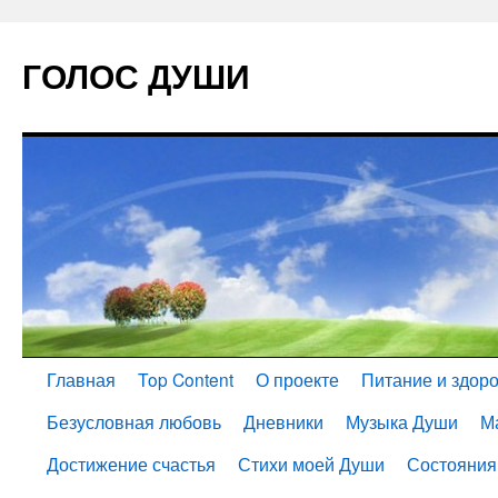
ГОЛОС ДУШИ
Главная
Top Content
О проекте
Питание и здор
Безусловная любовь
Дневники
Музыка Души
М
Достижение счастья
Стихи моей Души
Состояния