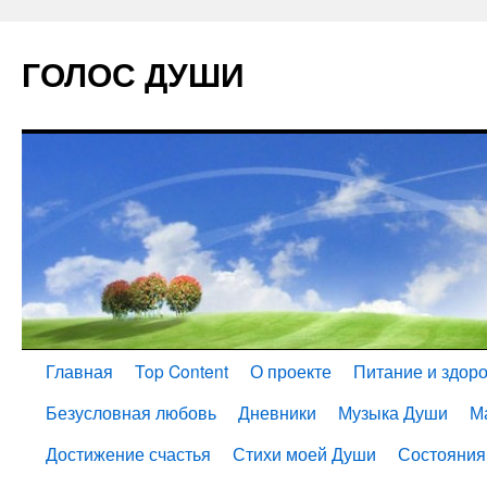
ГОЛОС ДУШИ
Главная
Top Content
О проекте
Питание и здор
Безусловная любовь
Дневники
Музыка Души
М
Достижение счастья
Стихи моей Души
Состояния