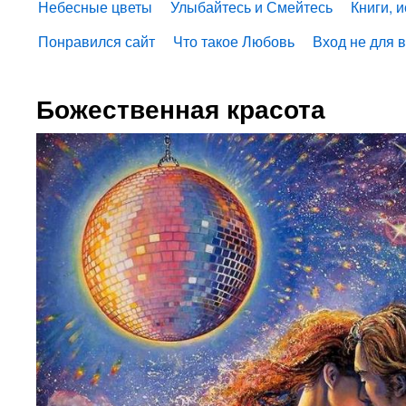
Небесные цветы
Улыбайтесь и Смейтесь
Книги, 
Понравился сайт
Что такое Любовь
Вход не для 
Божественная красота