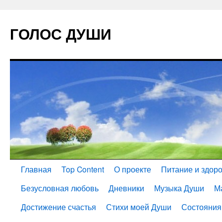
ГОЛОС ДУШИ
Главная
Top Content
О проекте
Питание и здор
Безусловная любовь
Дневники
Музыка Души
М
Достижение счастья
Стихи моей Души
Состояния