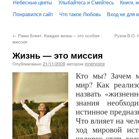
Небесные цветы
Улыбайтесь и Смейтесь
Книги, 
Понравился сайт
Что такое Любовь
Вход не для 
←
Рами Блект. Каждая жизнь – это особая
Рузов В.О.
миссия
Жизнь — это миссия
Опубликовано
21/11/2009
автором
innervoice
Кто мы? Зачем 
мир? Как реализ
назвать «жизнен
знания необход
истинное предназ
Что влияет на чел
ход мировой ис
человек стать хо