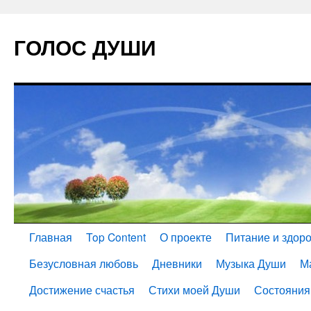
ГОЛОС ДУШИ
Главная
Top Content
О проекте
Питание и здор
Безусловная любовь
Дневники
Музыка Души
М
Достижение счастья
Стихи моей Души
Состояния