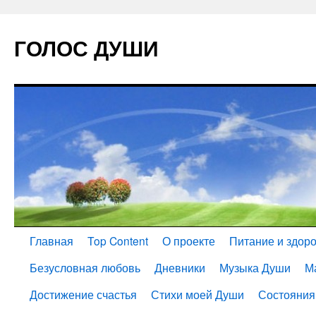
ГОЛОС ДУШИ
Главная
Top Content
О проекте
Питание и здор
Безусловная любовь
Дневники
Музыка Души
М
Достижение счастья
Стихи моей Души
Состояния