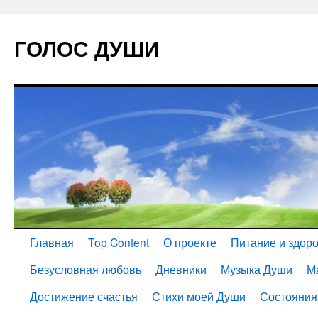
ГОЛОС ДУШИ
Главная
Top Content
О проекте
Питание и здор
Безусловная любовь
Дневники
Музыка Души
М
Достижение счастья
Стихи моей Души
Состояния