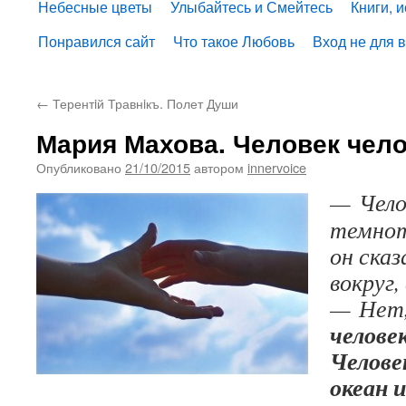
Небесные цветы
Улыбайтесь и Смейтесь
Книги, 
Понравился сайт
Что такое Любовь
Вход не для 
←
Терентiй Травнiкъ. Полет Души
Мария Махова. Человек чел
Опубликовано
21/10/2015
автором
innervoice
— Челов
темнот
он сказ
вокруг,
— Нет,
челове
Челове
океан и