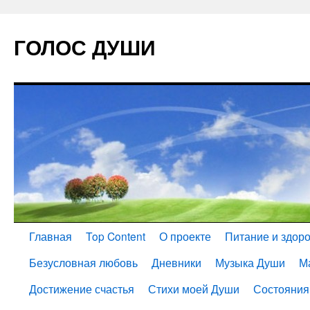
ГОЛОС ДУШИ
Главная
Top Content
О проекте
Питание и здор
Безусловная любовь
Дневники
Музыка Души
М
Достижение счастья
Стихи моей Души
Состояния