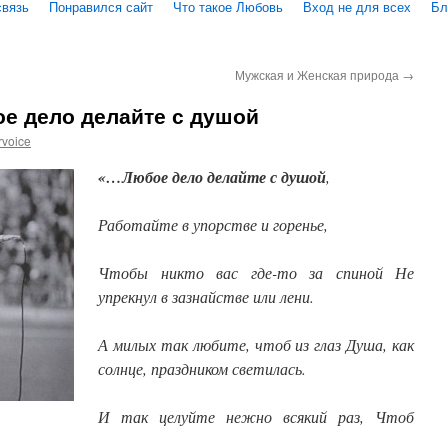
связь
Понравился сайт
Что такое Любовь
Вход не для всех
Бл
Мужская и Женская природа
→
е дело делайте с душой
rvoice
«…Любое дело делайте с душой
,
Работайте в упорстве и горенье,
Чтобы никто вас где-то за спиной Не
упрекнул в зазнайстве или лени.
А милых так любите, чтоб из глаз Душа, как
солнце, праздником светилась.
И так целуйте нежно всякий раз, Чтоб