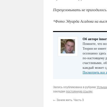
Перецеловывать не приходилос
*Фото Эдуарда Асадова на выст
Об авторе inner
Помните, что во
Теория не имеет
осознанно здесь
по-настоящему р
счастливыми, об
каждый может сд
Посмотреть все 
Запись опубликована в рубрике
Услышь
закладки
постоянную ссылку
.
←
Зачем жить. Часть 3