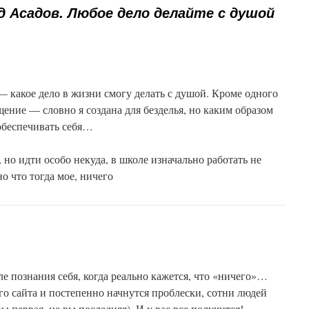
д Асадов. Любое дело делайте с душой
— какое дело в жизни смогу делать с душой. Кроме одного
ние — словно я создана для безделья, но каким образом
обеспечивать себя…
но идти особо некуда, в школе изначально работать не
о что тогда мое, ничего
ле познания себя, когда реально кажется, что «ничего»…
го сайта и постепенно начнутся проблески, сотни людей
ы первая, не вы последняя). И у вас все получится!