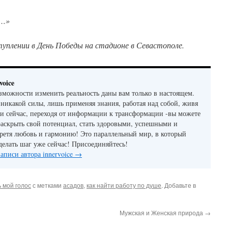
ь…»
уплении в День Победы на стадионе в Севастополе.
voice
зможности изменить реальность даны вам только в настоящем.
 никакой силы, лишь применяя знания, работая над собой, живя
 и сейчас, переходя от информации к трансформации -вы можете
аскрыть свой потенциал, стать здоровыми, успешными и
ретя любовь и гармонию! Это параллельный мир, в который
елать шаг уже сейчас! Присоединяйтесь!
записи автора innervoice
→
 мой голос
с метками
асадов
,
как найти работу по душе
. Добавьте в
Мужская и Женская природа
→