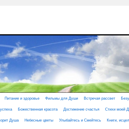
Питание и здоровье
Фильмы для Души
Встречая рассвет
Без
 успеха
Божественная красота
Достижение счастья
Стихи моей 
ворит Душа
Небесные цветы
Улыбайтесь и Смейтесь
Книги, исц