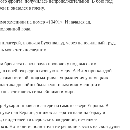
ого фронта, получилась непродолжительной. В бою под
ен и оказался в плену.
имя заменили на номер «10491». И начался ад,
половиной года.
нцлагерей, включая Бухенвальд, через непосильный труд,
ень мог стать последним.
сам бросался на колючую проволоку под высоким
ал своей очереди в газовую камеру. А Витя при каждой
я гимнастикой, подсматривал упражнения у немецких
настика до войны была культовым видом спорта в
траны считались сильнейшими в мире.
 Чукарин провёл в лагере на самом севере Европы. В
а уже пал Берлин, узников лагеря загнали на баржу и
, свидетелей гитлеровских злодеяний, немецкое
ься. Но то ли исполнители не решились взять на свои души