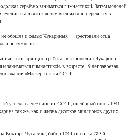
одолжая серьёзно заниматься гимнастикой. Затем молодой
влечение становится делом всей жизни, перевёлся в
ы.
а не обошла и семью Чукариных — арестовали отца
 было не суждено…
частью, этот принцип сработал в отношении Чукарина-
и заниматься гимнастикой, в возрасте 19 лет завоевав
чив звание «Мастер спорта СССР».
 об успехе на чемпионате СССР, но чёрный июнь 1941
арина так же, как и жизнь десятков миллионов других
ца Виктора Чукарина, бойца 1044-го полка 289-й