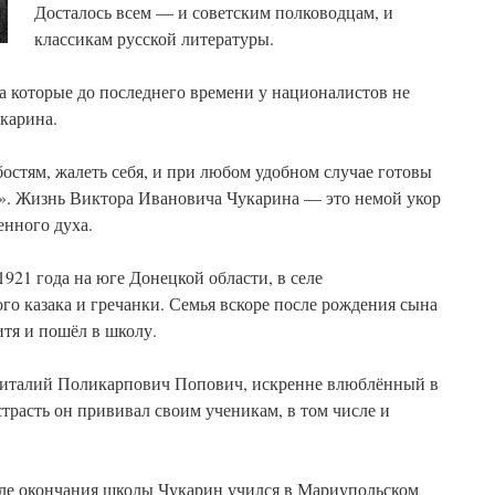
Досталось всем — и советским полководцам, и
классикам русской литературы.
а которые до последнего времени у националистов не
укарина.
остям, жалеть себя, и при любом удобном случае готовы
л». Жизнь Виктора Ивановича Чукарина — это немой укор
венного духа.
1921 года на юге Донецкой области, в селе
ого казака и гречанки. Семья вскоре после рождения сына
итя и пошёл в школу.
Виталий Поликарпович Попович, искренне влюблённый в
расть он прививал своим ученикам, в том числе и
ле окончания школы Чукарин учился в Мариупольском