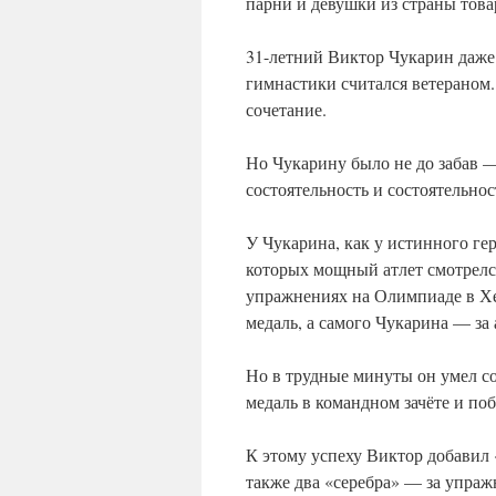
парни и девушки из страны тов
31-летний Виктор Чукарин даже 
гимнастики считался ветераном.
сочетание.
Но Чукарину было не до забав 
состоятельность и состоятельно
У Чукарина, как у истинного ге
которых мощный атлет смотрелс
упражнениях на Олимпиаде в Х
медаль, а самого Чукарина — за
Но в трудные минуты он умел со
медаль в командном зачёте и по
К этому успеху Виктор добавил 
также два «серебра» — за упраж