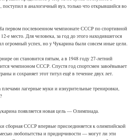
 поступил в аналогичный вуз, только что открывшийся во
 На первом послевоенном чемпионате СССР по спортивной
 12-е место. Для человека, за год до этого находившегося
ыл огромный успех, но у Чукарина были совсем иные цели.
рнире он становится пятым, а в 1948 году 27-летний
ится чемпионом СССР. Спустя год спортсмен завоёвывает
раны и сохраняет этот титул ещё в течение двух лет.
за плечами лагерные муки и изнурительные тренировки,
е?
укарина появляется новая цель — Олимпиада.
нки сборная СССР впервые присоединяется к олимпийской
 смесью любопытства и придирчивости — могут ли эти