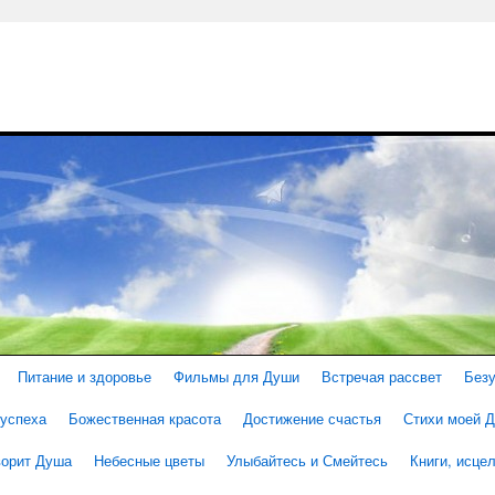
Питание и здоровье
Фильмы для Души
Встречая рассвет
Без
 успеха
Божественная красота
Достижение счастья
Стихи моей 
ворит Душа
Небесные цветы
Улыбайтесь и Смейтесь
Книги, исц