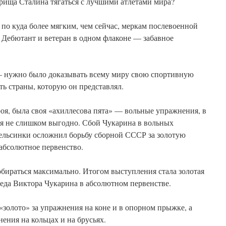
арища Сталина тягаться с лучшими атлетами мира?
по куда более мягким, чем сейчас, меркам послевоенной
 Дебютант и ветеран в одном флаконе — забавное
— нужно было доказывать всему миру свою спортивную
сть страны, которую он представлял.
роя, была своя «ахиллесова пята» — вольные упражнения, в
я не слишком выгодно. Сбой Чукарина в вольных
ельсинки осложнил борьбу сборной СССР за золотую
 абсолютное первенство.
бираться максимально. Итогом выступления стала золотая
беда Виктора Чукарина в абсолютном первенстве.
«золото» за упражнения на коне и в опорном прыжке, а
нения на кольцах и на брусьях.