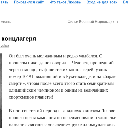
связь
Понравился сайт
Что такое Любовь
Вход не для всех
Бл
я жизнь —
Фильм Военный Ныряльщик
→
 концлагеря
rvoice
Он был очень молчаливым и редко улыбался. О
прошлом никогда не говорил… Человек, прошедший
через семнадцать фашистских концлагерей, узник
номер 10491, выживший и в Бухенвальде, и на «барже
смерти», чтобы после всего этого стать семикратным
олимпийским чемпионом и одним из величайших
спортсменов планеты!
В постсоветский период в западноукраинском Львове
прошла целая кампания по переименованию улиц, чьи
названия связаны с «наследием русских оккупантов».