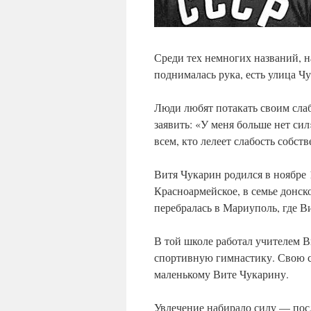
Среди тех немногих названий, н
поднималась рука, есть улица Ч
Люди любят потакать своим слаб
заявить: «У меня больше нет си
всем, кто лелеет слабость собст
Витя Чукарин родился в ноябре 
Красноармейское, в семье донск
перебралась в Мариуполь, где В
В той школе работал учителем 
спортивную гимнастику. Свою ст
маленькому Вите Чукарину.
Увлечение набирало силу — пос