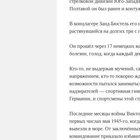
стрелковой дивизии Юго-Западн
Полтавой он был ранен и контуж
В концлагере Занд-Бюстель его 
растянувшийся на долгих три с 
Он прошёл через 17 немецких ко
болезни, голод, когда каждый д
Кто-то, не выдержав мучений, 
напряжением, кто-то покорно жд
возможности пытался заниматьс
надзирателей — спортивная гим
Германии, и спортсмены этой с
Последние месяцы войны Виктор
первых числах мая 1945-го, когд
вывезли в море. От заключённых
командование приказало избавит