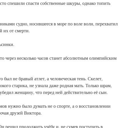
осто спешили спасти собственные шкуры, однако топить
иками судно, носившееся в море по воле волн, перехватил
й их от смерти.
ьсинки.
 что через несколько часов станет абсолютным олимпийским
о был не бравый атлет, а человеческая тень. Скелет,
окого старика, не узнала даже родная мать. Только шрам,
, убедил женщину, что перед ней действительно её сын.
мов нужно было думать не о спорте, а о восстановлении
лючая друзей Виктора.
Он решил продолжить учёбу и, не сумев поступить в